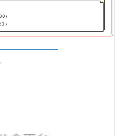
590）
61）