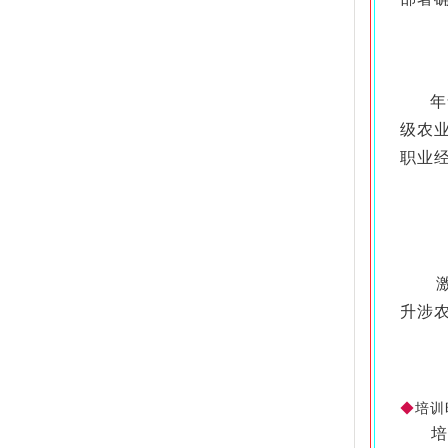
年龄
级农
职业
激发
升涉
◆
培训
培训