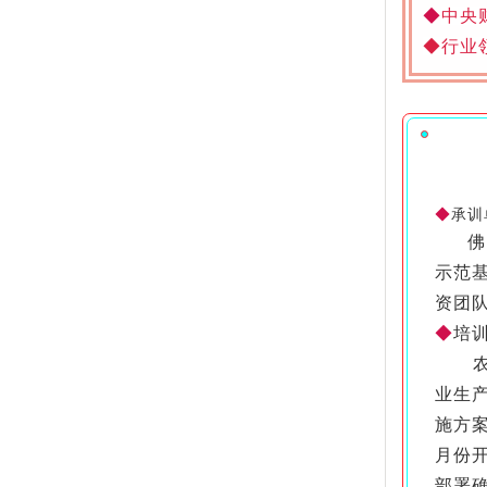
◆
中央
◆
行业
◆
承训
佛山市
示范
资团
◆
培
农业
业生产
施方
月份
部署