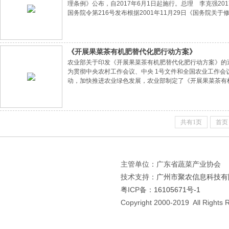
理条例》公布，自2017年6月1日起施行。总理 李克强20
国务院令第216号发布根据2001年11月29日《国务院关于
务会议修订通过）第一章 总 则第一条 为了加强农药
业生产和生态环境，制定本条例。第二条 本条例所称农药
《开展果菜茶有机肥替代化肥行动方案》
农业部关于印发《开展果菜茶有机肥替代化肥行动方案》的
为贯彻中央农村工作会议、中央 1号文件和全国农业工作会
动，加快推进农业绿色发展，农业部制定了《开展果菜茶有
方案，强化责任落实，有力有序推进，确保取得实效。农 业 
绿色发展，要以果菜茶生产为重点，实施有机肥替
共有1页
首页
主管单位：广东省蔬菜产业协会
技术支持：
广州市聚农信息科技有
粤ICP备：
16105671号-1
Copyright 2000-2019 All Rights