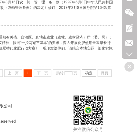
17年3月16日农 药 管 理 条 例（1997年5月8日中华人民共和国
修改〈农药管理条例〉的决定》修订 2017年2月8日国务院第164次常
管理，保证农药质量，保障农产品质量安全和人畜安全，保护农业、林
，
通知有关省、自治区、直辖市农业（农牧、农村经济）厅（委、局）：
议精神，按照“一控两减三基本”的要求，深入开展化肥使用量零增长行
机肥替代化肥行动方案》，现印发给你们。请结合本地实际，细化实施
部 2017年2月8日开展果菜茶有机肥替代化肥行动方案加快推进农业
上一页
1
下一页
跳转
页
确定
尾页
限公司
 Reserved
关注微信公众号